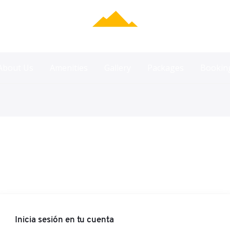
About Us
Amenities
Gallery
Packages
Bookin
Inicia sesión en tu cuenta